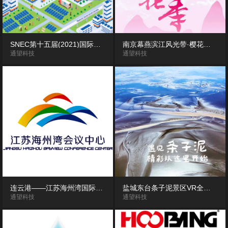
SNEC第十五届(2021)国际太阳能光伏与智慧能源(上海)大会——中建电力展台VR全景漫游展示
南京幕燕滨江风光带·樱花大道VR全景“云”赏花
通望科技
通望科技
连云港——江苏海州湾国际会议中心360度VR全景酒店客房展示
盐城东台条子泥景区VR全景漫游
通望科技
通望科技