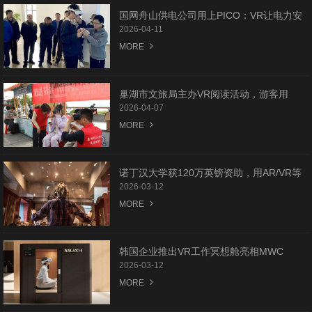
国网舟山供电公司用上PICO：VR让电力安
全培训更“真实”
2026-04-11
MORE
巢湖市文旅局主办VR阅读活动，游客用
PICO在姥山岛感受科技书香
2026-04-07
MORE
诺丁汉大学获120万英镑资助，用AR/VR等
技术驱动下一波音乐创新
2026-03-12
MORE
韩国企业推出VR工作冥想舱亮相MWC
2026 助力职场心理减压
2026-03-12
MORE