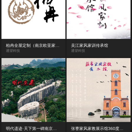
柏冉全屋定制（南京欧亚家居体验馆）720度VR全景漫游展示
吴江家风家训传承馆
通望科技
通望科技
明代遗迹·天下第一碑南京阳山碑材风景区720度VR全景
张謇家风家教展示馆360度VR全景展示